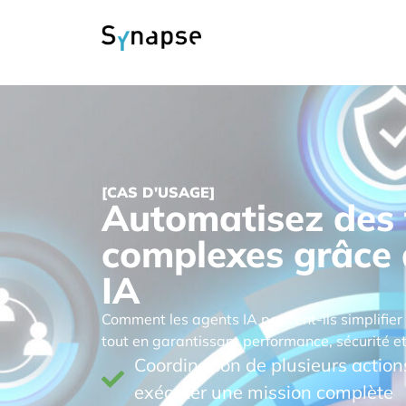
[CAS D'USAGE]
Automatisez des 
complexes grâce 
IA
Comment les agents IA peuvent-ils simplifier
tout en garantissant performance, sécurité e
Coordination de plusieurs actio
exécuter une mission complète