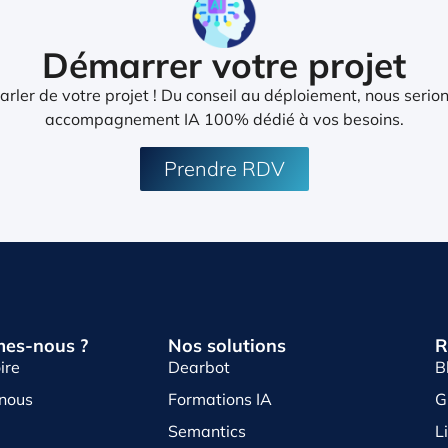
Démarrer votre projet
rler de votre projet ! Du conseil au déploiement, nous serion
accompagnement IA 100% dédié à vos besoins.
Prendre RDV
es-nous ?
Nos solutions
R
ire
Dearbot
B
-nous
Formations IA
G
Semantics
L