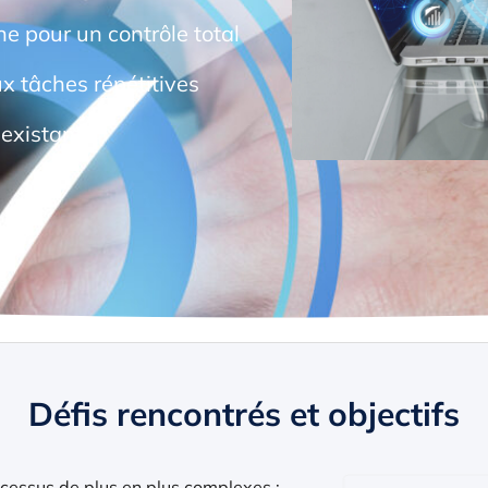
ne pour un contrôle total
 tâches répétitives
existants
Défis rencontrés et objectifs
ocessus de plus en plus complexes :