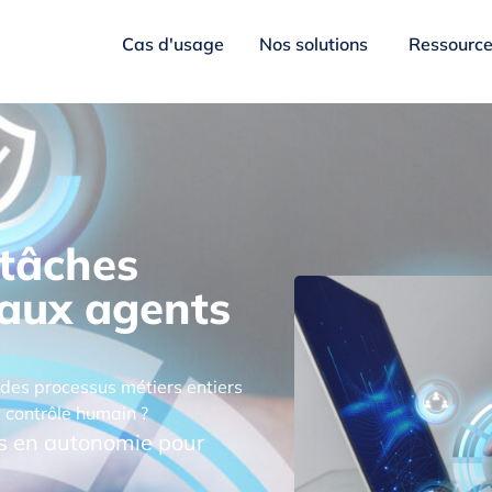
Cas d'usage
Nos solutions
Ressourc
tâches
aux agents
 des processus métiers entiers
t contrôle humain ?
ns en autonomie pour