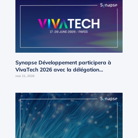
Synapse Développement participera à
VivaTech 2026 avec la délégation
Occitanie d’AD’OCC
mai 21, 2026