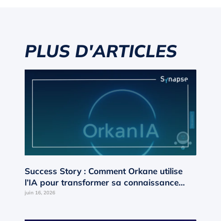
PLUS D'ARTICLES
Success Story : Comment Orkane utilise
l’IA pour transformer sa connaissance
interne en moteur de croissance ?
juin 16, 2026