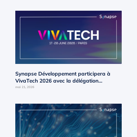
Synapse Développement participera à
VivaTech 2026 avec la délégation
Occitanie d’AD’OCC
mai 21, 2026