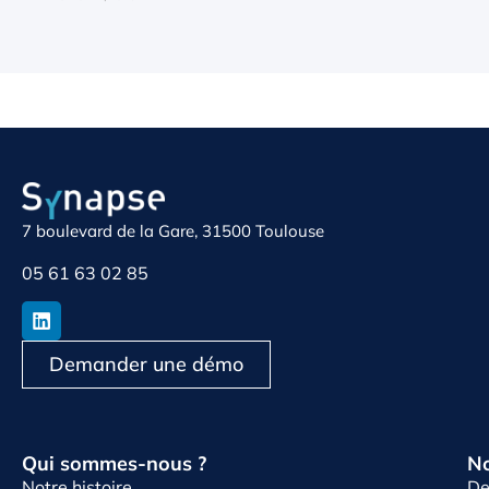
7 boulevard de la Gare, 31500 Toulouse
05 61 63 02 85
Demander une démo
Qui sommes-nous ?
No
Notre histoire
De