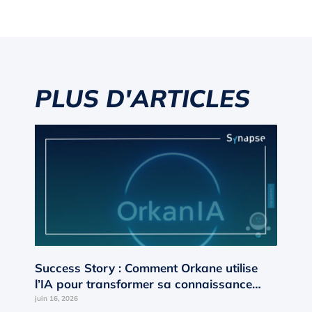
PLUS D'ARTICLES
Success Story : Comment Orkane utilise
l’IA pour transformer sa connaissance
interne en moteur de croissance ?
juin 16, 2026