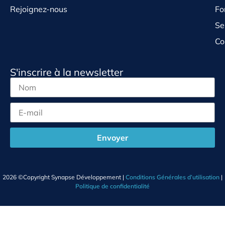
Rejoignez-nous
Fo
Se
Co
S'inscrire à la newsletter
Envoyer
2026 ©Copyright Synapse Développement |
Conditions Générales d’utilisation
|
Politique de confidentialité