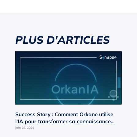
PLUS D'ARTICLES
Success Story : Comment Orkane utilise
l’IA pour transformer sa connaissance
interne en moteur de croissance ?
juin 16, 2026