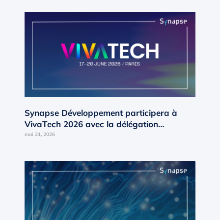
Synapse Développement participera à
VivaTech 2026 avec la délégation
Occitanie d’AD’OCC
mai 21, 2026