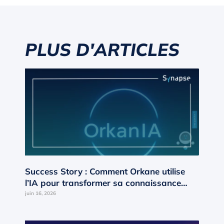
PLUS D'ARTICLES
Success Story : Comment Orkane utilise
l’IA pour transformer sa connaissance
interne en moteur de croissance ?
juin 16, 2026