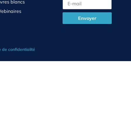
ivres blancs
ebinaires
Envoyer
e de confidentialité