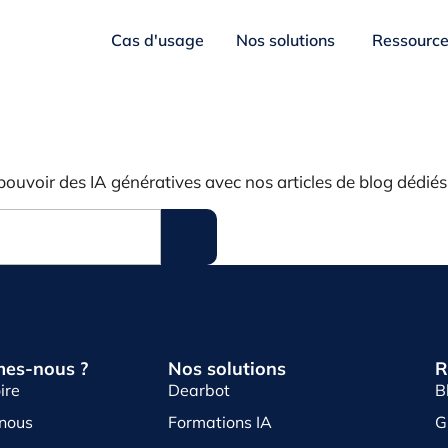
Cas d'usage
Nos solutions
Ressourc
pouvoir des IA génératives avec nos articles de blog dédiés
es-nous ?
Nos solutions
R
ire
Dearbot
B
-nous
Formations IA
G