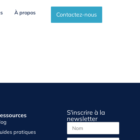
es
À propos
Contactez-nous
S'inscrire à la
essources
newsletter
log
uides pratiques