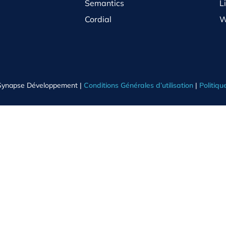
Semantics
L
Cordial
W
Synapse Développement |
Conditions Générales d’utilisation
|
Politiqu