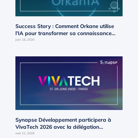
Success Story : Comment Orkane utilise
l’IA pour transformer sa connaissance
interne en moteur de croissance ?
juin 16, 2026
Synapse Développement participera à
VivaTech 2026 avec la délégation
Occitanie d’AD’OCC
mai 21, 2026