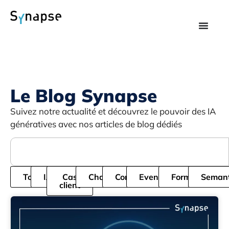
Le Blog Synapse
Suivez notre actualité et découvrez le pouvoir des IA
génératives avec nos articles de blog dédiés
Tous
IA
Cas
Chatbot
Cordial
Evenement
Formation
Semant
client