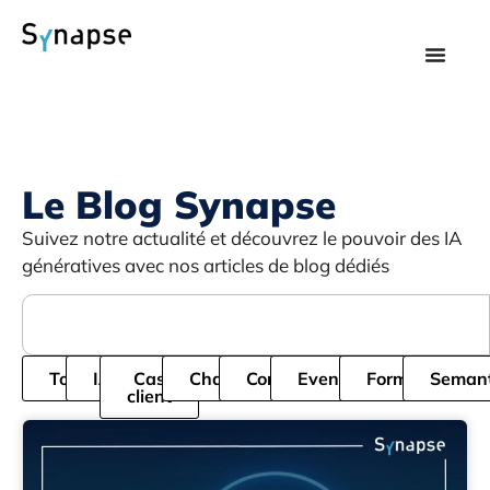
Le Blog Synapse
Suivez notre actualité et découvrez le pouvoir des IA
génératives avec nos articles de blog dédiés
Tous
IA
Cas
Chatbot
Cordial
Evenement
Formation
Semant
client