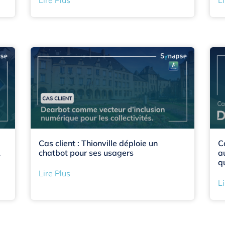
Cas client : Thionville déploie un
C
A
chatbot pour ses usagers
a
q
Lire Plus
Li