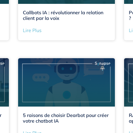
Callbots IA : révolutionner la relation
P
client par la voix
?
Lire Plus
Li
r
5 raisons de choisir Dearbot pour créer
R
votre chatbot IA
a
Lire Plus
Li