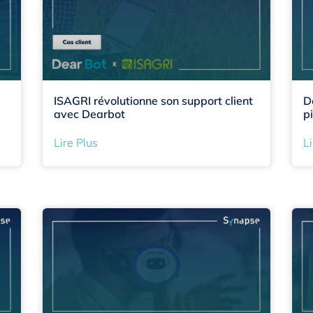
ISAGRI révolutionne son support client
D
avec Dearbot
p
Lire Plus
Li