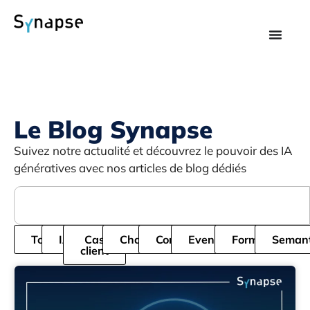
Le Blog Synapse
Suivez notre actualité et découvrez le pouvoir des IA
génératives avec nos articles de blog dédiés
Tous
IA
Cas
Chatbot
Cordial
Evenement
Formation
Semant
client