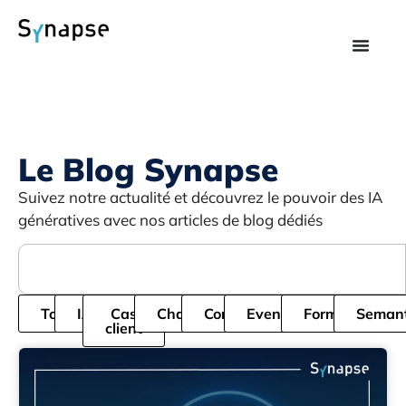
Le Blog Synapse
Suivez notre actualité et découvrez le pouvoir des IA
génératives avec nos articles de blog dédiés
Tous
IA
Cas
Chatbot
Cordial
Evenement
Formation
Semant
client